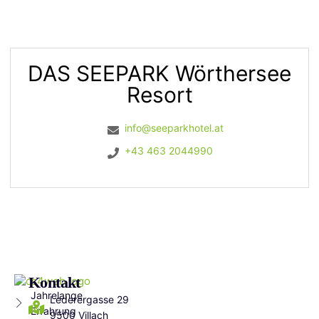
DAS SEEPARK Wörthersee
Resort
info@seeparkhotel.at
+43 463 2044990
Kontakt
Jahrelange
Lederergasse 29
Erfahrung
9500 Villach