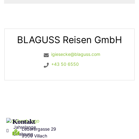
BLAGUSS Reisen GmbH
igiesecke@blaguss.com
+43 50 6550
Kontakt
Jahrelange
Lederergasse 29
Erfahrung
9500 Villach