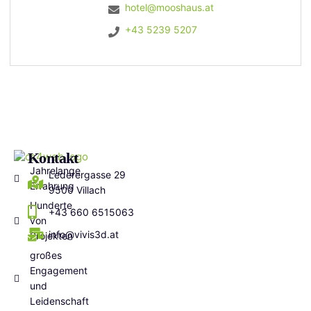
hotel@mooshaus.at
+43 5239 5207
Kontakt
Jahrelange
Lederergasse 29
Erfahrung
9500 Villach
Hunderte
+43 660 6515063
von
info@vivis3d.at
Projekten
großes
Engagement
und
Leidenschaft