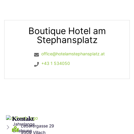
Boutique Hotel am
Stephansplatz
office@hotelamstephansplatz.at
+43 1 534050
Kontakt
Jahrelange
Lederergasse 29
Erfahrung
9500 Villach