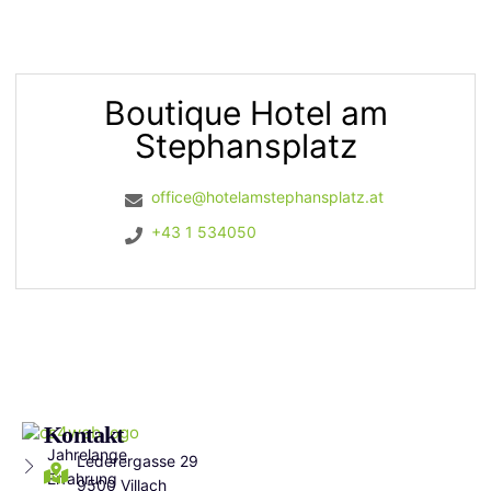
Boutique Hotel am
Stephansplatz
office@hotelamstephansplatz.at
+43 1 534050
Kontakt
Jahrelange
Lederergasse 29
Erfahrung
9500 Villach