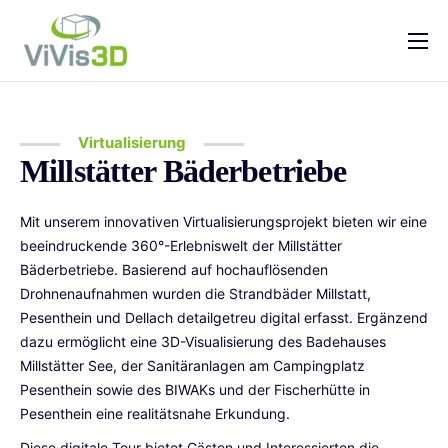
Home
Leistungen
Virtualisierung
Preise
Millstätter Bäderbetriebe
Projekte
Mit unserem innovativen Virtualisierungsprojekt bieten wir eine
Hilfe & FAQs
beeindruckende 360°-Erlebniswelt der Millstätter
Bäderbetriebe. Basierend auf hochauflösenden
Kontakt
Drohnenaufnahmen wurden die Strandbäder Millstatt,
Pesenthein und Dellach detailgetreu digital erfasst. Ergänzend
dazu ermöglicht eine 3D-Visualisierung des Badehauses
Millstätter See, der Sanitäranlagen am Campingplatz
Pesenthein sowie des BIWAKs und der Fischerhütte in
Pesenthein eine realitätsnahe Erkundung.
Diese digitale Tour bietet Gästen und Interessierten die